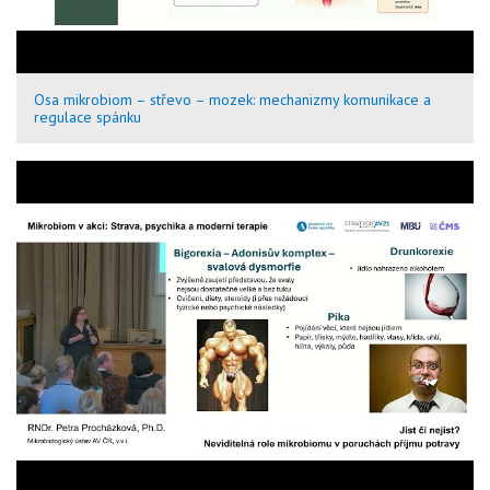
Osa mikrobiom – střevo – mozek: mechanizmy komunikace a
regulace spánku