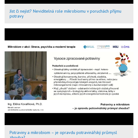
Jíst či nejíst? Neviditelná role mikrobiomu v poruchách příjmu
potravy
Potraviny a mikrobiom – je opravdu potravinářský průmysl
zhouba?