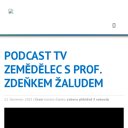
PODCAST TV
ZEMĚDĚLEC S PROF.
ZDEŇKEM ŽALUDEM
21. červenec 2025 |
čtení
tohoto článku
zabere přibližně 3 sekundy