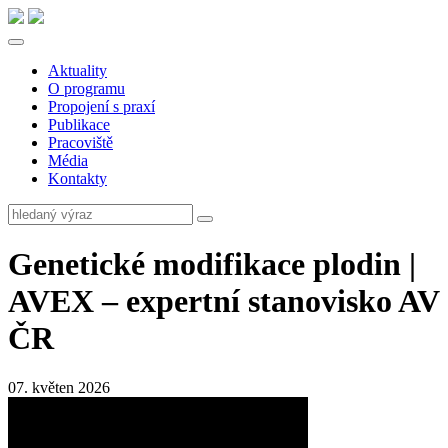
Aktuality
O programu
Propojení s praxí
Publikace
Pracoviště
Média
Kontakty
Genetické modifikace plodin |
AVEX – expertní stanovisko AV
ČR
07. květen 2026