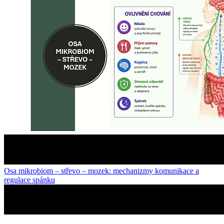
Osa mikrobiom – střevo – mozek: mechanizmy komunikace a
regulace spánku