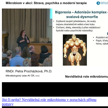
Jíst či nejíst? Neviditelná role mikrobiomu v poruchách příjmu
potravy