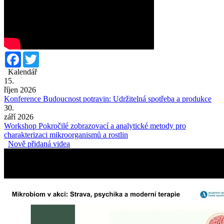
Facebook
Twitter
Kalendář
15.
říjen 2026
Konference Budoucnost potravin: Udržitelná spotřeba a produkce
30.
září 2026
Workshop Pokročilé zobrazovací a analytické metody pro
charakterizaci mikroorganismů a rostlin
Nově přidaná videa