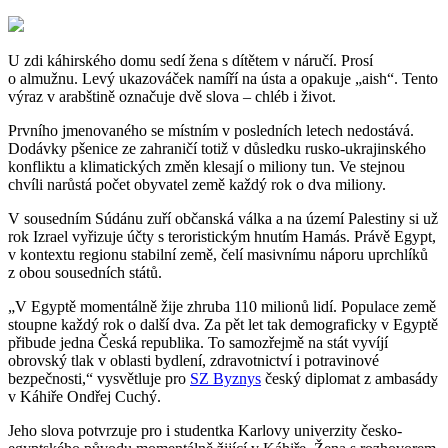
U zdi káhirského domu sedí žena s dítětem v náručí. Prosí
o almužnu. Levý ukazováček namíří na ústa a opakuje „aish“. Tento
výraz v arabštině označuje dvě slova – chléb i život.
Prvního jmenovaného se místním v posledních letech nedostává.
Dodávky pšenice ze zahraničí totiž v důsledku rusko-ukrajinského
konfliktu a klimatických změn klesají o miliony tun. Ve stejnou
chvíli narůstá počet obyvatel země každý rok o dva miliony.
V sousedním Súdánu zuří občanská válka a na území Palestiny si už
rok Izrael vyřizuje účty s teroristickým hnutím Hamás. Právě Egypt,
v kontextu regionu stabilní země, čelí masivnímu náporu uprchlíků
z obou sousedních států.
„V Egyptě momentálně žije zhruba 110 milionů lidí. Populace země
stoupne každý rok o další dva. Za pět let tak demograficky v Egyptě
přibude jedna Česká republika. To samozřejmě na stát vyvíjí
obrovský tlak v oblasti bydlení, zdravotnictví i potravinové
bezpečnosti,“ vysvětluje pro
SZ Byznys
český diplomat z ambasády
v Káhiře Ondřej Cuchý.
Jeho slova potvrzuje pro i studentka Karlovy univerzity česko-