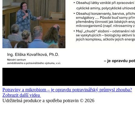
Potraviny a mikrobiom – je opravdu potravinářský průmysl zhouba?
Zobrazit další videa
Udržitelná produkce a spotřeba potravin © 2026