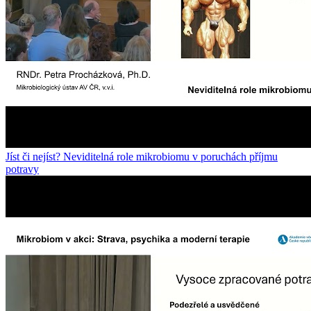
Jíst či nejíst? Neviditelná role mikrobiomu v poruchách příjmu
potravy