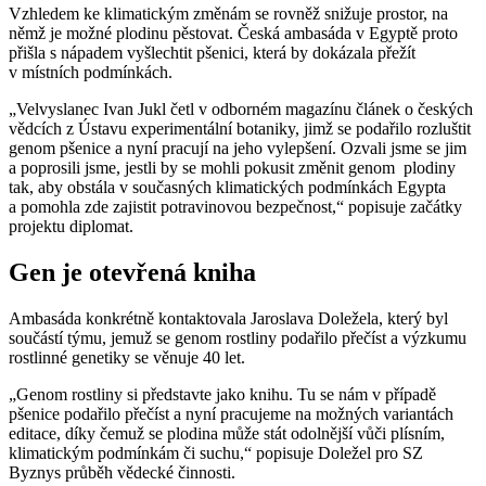
Vzhledem ke klimatickým změnám se rovněž snižuje prostor, na
němž je možné plodinu pěstovat. Česká ambasáda v Egyptě proto
přišla s nápadem vyšlechtit pšenici, která by dokázala přežít
v místních podmínkách.
„Velvyslanec
Ivan Jukl
četl v odborném magazínu článek o českých
vědcích z Ústavu experimentální botaniky, jimž se podařilo rozluštit
genom pšenice a nyní pracují na jeho vylepšení. Ozvali jsme se jim
a poprosili jsme, jestli by se mohli pokusit změnit genom plodiny
tak, aby obstála v současných klimatických podmínkách Egypta
a pomohla zde zajistit potravinovou bezpečnost,“ popisuje začátky
projektu diplomat.
Gen je otevřená kniha
Ambasáda konkrétně kontaktovala Jaroslava Doležela, který byl
součástí týmu, jemuž se genom rostliny podařilo přečíst a výzkumu
rostlinné genetiky se věnuje 40 let.
„Genom rostliny si představte jako knihu. Tu se nám v případě
pšenice podařilo přečíst a nyní pracujeme na možných variantách
editace, díky čemuž se plodina může stát odolnější vůči plísním,
klimatickým podmínkám či suchu,“ popisuje Doležel pro SZ
Byznys průběh vědecké činnosti.