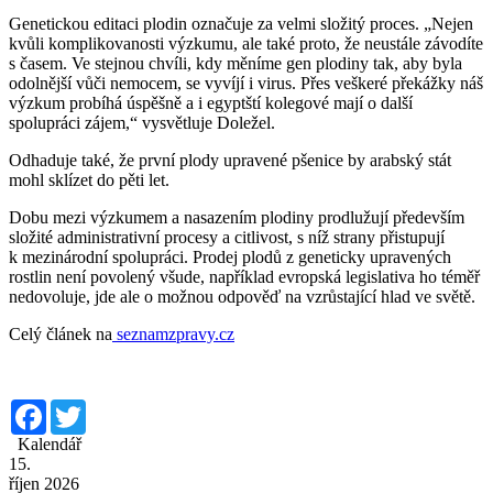
Genetickou editaci plodin označuje za velmi složitý proces. „Nejen
kvůli komplikovanosti výzkumu, ale také proto, že neustále závodíte
s časem. Ve stejnou chvíli, kdy měníme gen plodiny tak, aby byla
odolnější vůči nemocem, se vyvíjí i virus. Přes veškeré překážky náš
výzkum probíhá úspěšně a i egyptští kolegové mají o další
spolupráci zájem,“ vysvětluje Doležel.
Odhaduje také, že první plody upravené pšenice by arabský stát
mohl sklízet do pěti let.
Dobu mezi výzkumem a nasazením plodiny prodlužují především
složité administrativní procesy a citlivost, s níž strany přistupují
k mezinárodní spolupráci. Prodej plodů z geneticky upravených
rostlin není povolený všude, například evropská legislativa ho téměř
nedovoluje, jde ale o možnou odpověď na vzrůstající hlad ve světě.
Celý článek na
seznamzpravy.cz
Facebook
Twitter
Kalendář
15.
říjen 2026