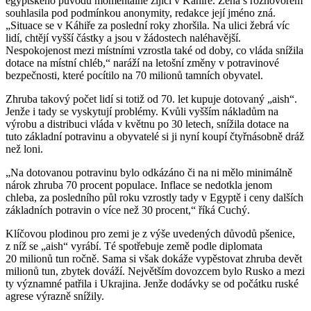
egyptského původu momentálně žijící v Káhiře. Žena s rozhovorem
souhlasila pod podmínkou anonymity, redakce její jméno zná.
„Situace se v Káhiře za poslední roky zhoršila. Na ulici žebrá víc
lidí, chtějí vyšší částky a jsou v žádostech naléhavější.
Nespokojenost mezi místními vzrostla také od doby, co vláda snížila
dotace na místní chléb,“ naráží na letošní změny v potravinové
bezpečnosti, které pocítilo na 70 milionů tamních obyvatel.
Zhruba takový počet lidí si totiž od 70. let kupuje dotovaný „aish“.
Jenže i tady se vyskytují problémy. Kvůli vyšším nákladům na
výrobu a distribuci vláda v květnu po 30 letech, snížila dotace na
tuto základní potravinu a obyvatelé si ji nyní koupí čtyřnásobně dráž
než loni.
„Na dotovanou potravinu bylo odkázáno či na ni mělo minimálně
nárok zhruba 70 procent populace. Inflace se nedotkla jenom
chleba, za posledního půl roku vzrostly tady v Egyptě i ceny dalších
základních potravin o více než 30 procent,“ říká Cuchý.
Klíčovou plodinou pro zemi je z výše uvedených důvodů pšenice,
z níž se „aish“ vyrábí. Té spotřebuje země podle diplomata
20 milionů tun ročně. Sama si však dokáže vypěstovat zhruba devět
milionů tun, zbytek dováží. Největším dovozcem bylo Rusko a mezi
ty významné patřila i Ukrajina. Jenže dodávky se od počátku ruské
agrese výrazně snížily.