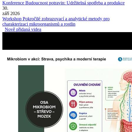
Konference Budoucnost potravin: Udržitelná spotřeba a produkce
30.
září 2026
Workshop Pokročilé zobrazovací a analytické metody pro
charakterizaci mikroorganismů a rostlin
Nově přidaná videa