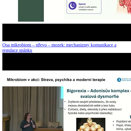
Osa mikrobiom – střevo – mozek: mechanizmy komunikace a
regulace spánku