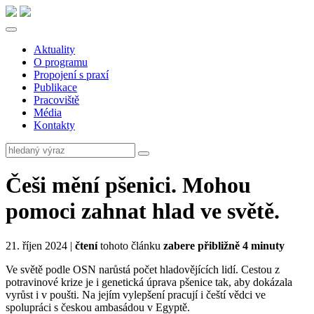
Aktuality
O programu
Propojení s praxí
Publikace
Pracoviště
Média
Kontakty
Češi mění pšenici. Mohou
pomoci zahnat hlad ve světě.
21. říjen 2024 |
čtení
tohoto článku
zabere přibližně 4 minuty
Ve světě podle OSN narůstá počet hladovějících lidí. Cestou z
potravinové krize je i genetická úprava pšenice tak, aby dokázala
vyrůst i v poušti. Na jejím vylepšení pracují i čeští vědci ve
spolupráci s českou ambasádou v Egyptě.