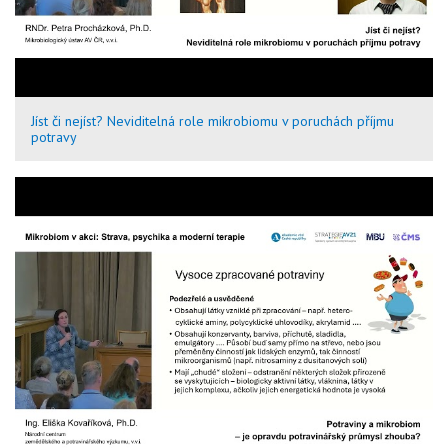
Jíst či nejíst? Neviditelná role mikrobiomu v poruchách příjmu
potravy