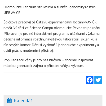
Olomoucké Centrum strukturní a funkční genomiky rostlin,
ÚEB AV ČR
Špičkové pracoviště Ústavu experimentální botaniky AV ČR
navštíví děti ze Science Campu olomoucké Pevnosti poznání.
Připraven je pro ně interaktivní program s ukázkami výzkumu
dědičné informace rostlin, návštěvou laboratoří, skleníků a
růstových komor. Děti si vyzkouší jednoduché experimenty a
uvidí práci s moderními přístroji.
Popularizace vědy je pro nás klíčová – chceme inspirovat
mladou generaci k zájmu o přírodní vědy a výzkum.
Facebo
Tw
Kalendář